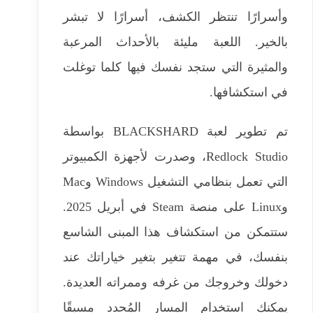
وأسرارًا تنتظر الكشف، أسرارًا لا تبشر
بالخير. اللعبة مليئة بالأحداث المرعبة
والمثيرة التي ستجد نفسك فيها كلما توغلت
في استكشافها.
تم تطوير لعبة BLACKSHARD بواسطة
Redlock Studio، وصدرت لأجهزة الكمبيوتر
التي تعمل بنظامي التشغيل Windows وMac
وLinux على منصة Steam في أبريل 2025.
ستتمكن من استكشاف هذا المبنى الشاسع
بنفسك، في مهمة تتغير بتغير خياراتك عند
دخولك وخروجك من غرفه وممراته العديدة.
يمكنك استخدام المسار المُحدد مسبقًا