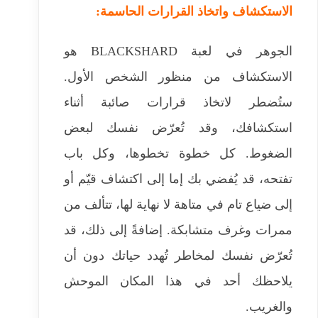
الاستكشاف واتخاذ القرارات الحاسمة:
الجوهر في لعبة BLACKSHARD هو
الاستكشاف من منظور الشخص الأول.
ستُضطر لاتخاذ قرارات صائبة أثناء
استكشافك، وقد تُعرّض نفسك لبعض
الضغوط. كل خطوة تخطوها، وكل باب
تفتحه، قد يُفضي بك إما إلى اكتشاف قيّم أو
إلى ضياع تام في متاهة لا نهاية لها، تتألف من
ممرات وغرف متشابكة. إضافةً إلى ذلك، قد
تُعرّض نفسك لمخاطر تُهدد حياتك دون أن
يلاحظك أحد في هذا المكان الموحش
والغريب.