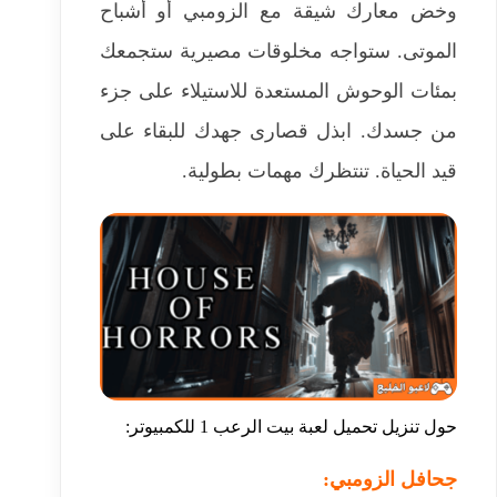
وخض معارك شيقة مع الزومبي أو أشباح
الموتى. ستواجه مخلوقات مصيرية ستجمعك
بمئات الوحوش المستعدة للاستيلاء على جزء
من جسدك. ابذل قصارى جهدك للبقاء على
قيد الحياة. تنتظرك مهمات بطولية.
حول تنزيل تحميل لعبة بيت الرعب 1 للكمبيوتر:
جحافل الزومبي: