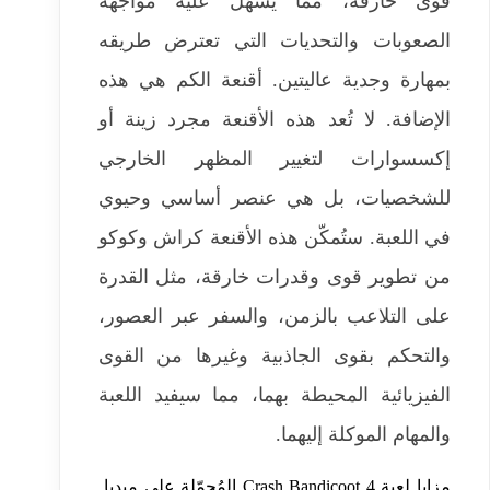
قوى خارقة، مما يُسهّل عليه مواجهة
الصعوبات والتحديات التي تعترض طريقه
بمهارة وجدية عاليتين. أقنعة الكم هي هذه
الإضافة. لا تُعد هذه الأقنعة مجرد زينة أو
إكسسوارات لتغيير المظهر الخارجي
للشخصيات، بل هي عنصر أساسي وحيوي
في اللعبة. ستُمكّن هذه الأقنعة كراش وكوكو
من تطوير قوى وقدرات خارقة، مثل القدرة
على التلاعب بالزمن، والسفر عبر العصور،
والتحكم بقوى الجاذبية وغيرها من القوى
الفيزيائية المحيطة بهما، مما سيفيد اللعبة
والمهام الموكلة إليهما.
مزايا لعبة Crash Bandicoot 4 المُحمّلة على ميديا ​​