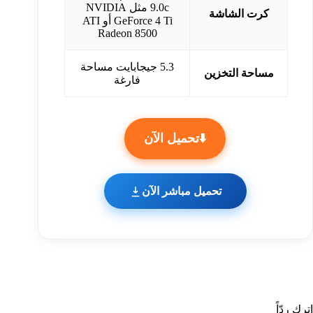
9.0c مثل NVIDIA
كرت الشاشة
GeForce 4 Ti أو ATI
Radeon 8500
5.3 جيجابايت مساحة
مساحة التخزين
فارغة
⬇️تحميل الآن
تحميل مباشر الآن
اترك ردّاً