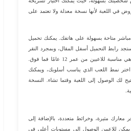
ص شخصيتك بسهولة، حيث يمكنك اختيار تسريحة
ض في اللعبة لأنها نسخة معدلة ولا تعتمد على
Mini Militi للكمبيوتر برابط مباشر متاحة بسهولة على هاتفك. يمكنك تحميل
 ستجد رابط التحميل أسفل المقال، وبمجرد النقر
عليه سيبدأ التحميل. حجم اللعبة حوالي 53 ميجابايت، وهي مناسبة للاعبين من عمر 12 عامًا فما فوق.
. اختر نمط اللعب الذي يناسب أسلوبك، ويمكنك
تيح لك الوصول إلى اللعبة وقتما تشاء. النسخة
ة.
ر معارك مثيرة، وخرائط متعددة، بالإضافة إلى
 يمكن للاعبين الوصول إلى مستويات أعلى في