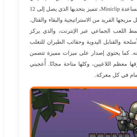
والمثير. تم تطويرها وإنشاؤها بواسطة Appsomniacs، وبمساعدة Miniclip، تتميز بتحديها الذي يصل إلى 12
 مزيجها الفريد من الاستراتيجية والبقاء والقتال.
مط اللعب الجماعي عبر الإنترنت، والذي يركز
حة والقنابل اليدوية وحقائب الطيران للتغلب
نه. كما يحتوي إصدار على ميزات مميزة تتضمن
ا معظم اللاعبين، وكلها متاحة مجانًا. أُعجبني
تمام في كل معركة.