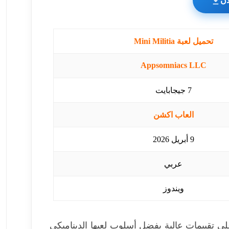
آن
تحميل لعبة Mini Militia
Appsomniacs LLC
7 جيجابايت
العاب اكشن
9 أبريل 2026
عربي
ويندوز
بعاد حائزة على تقييمات عالية بفضل أسلوب لعبها الديناميكي