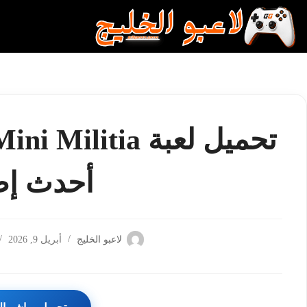
لتجاوز
لى
لمحتوى
أحدث إص
لاعبو الخليج
أبريل 9, 2026