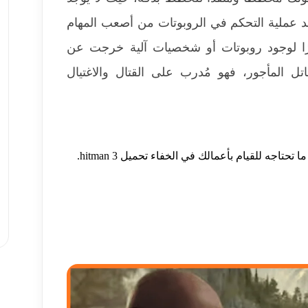
ُعد عملية التحكم في الروبوتات من أصعب المهام
Hitman برابط مباشر، نظرًا لوجود روبوتات أو شخصيات آلية خرجت عن
تل المأجور، فهو مُدرب على القتال والاغتيال
جه للقيام بأعمالك في الخفاء تحميل hitman 3.