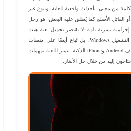
لكلمة من معنى، بأحداث واقعية للغاية، وتنوع غير
ل لعبة هيت مان 3 علي ويندوز​، أو القاتل الأصلع كما يُطلق عليه البعض، هو رجل
جرامية بسرية تامة. لا تقتصر تحميل لعبة هيت
مان 3 تورنت​ على أجهزة الكمبيوتر الشخصية أو نظام التشغيل Windows، بل تُباع أيضًا على منصات
وأجهزة شائعة جدًا، بما في ذلك PlayStation وXbox وهواتف Android وiPhone الذكية. تتميز اللعبة بمهمات
تاجون إليه من خلال حل الألغاز.