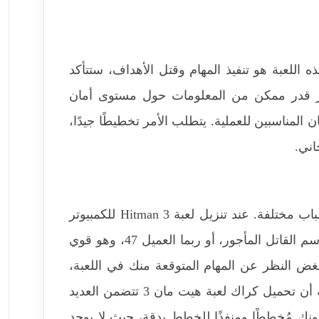
 اللعبة هو تنفيذ المهام وقتل الأهداف، ستتأكد
ر قدر ممكن من المعلومات حول مستوى أمان
المناسبين للعملية. يتطلب الأمر تخطيطًا جيدًا،
اني.
تعتمد فكرة اللعبة كليًا على القتال، وإن كان بأشكال وأسباب مختلفة. عند تنزيل لعبة Hitman 3 للكمبيوتر​
بنسخة صغيرة، ستلعب دور عميل قوي ومقاتل، يُعرف باسم القاتل المأجور، أو ربما العميل 47، وهو قوي
ض النظر عن المهام المتوقعة منك في اللعبة،
فإن القتل هو الوسيلة الوحيدة لتحقيقها. من المهم معرفة أن تحميل كراك لعبة هيت مان 3​ تتضمن العديد
نك مُخططًا ومنفذًا للخطط بدقة، حيث لا يوجد