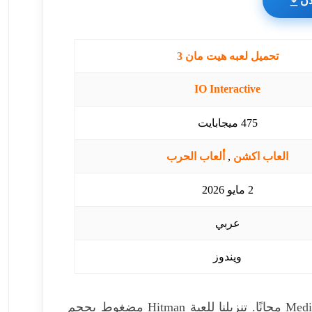
آن
تحميل لعبه هيت مان 3
IO Interactive
475 ميجابايت
العاب اكشن
,
ألعاب الحرب
2 مايو 2026
عربي
ويندوز
تحميل لعبة hitman 3 على الكمبيوتر الشخصي من MediaFire مجانًا. تنزيلنا للعبة Hitman مضغوط بحجم