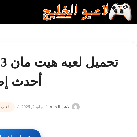
لتجاوز
لى
لمحتوى
ت
أحدث إص
لاعبو الخليج
مايو 2, 2026
العاب