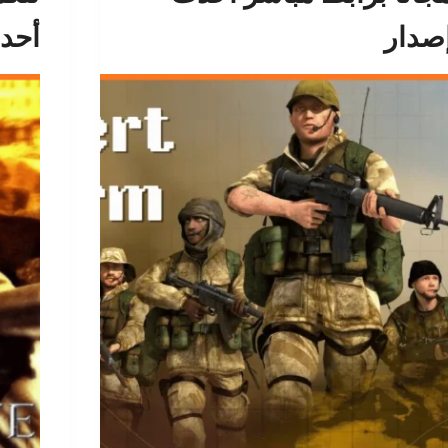
صدار
أحد