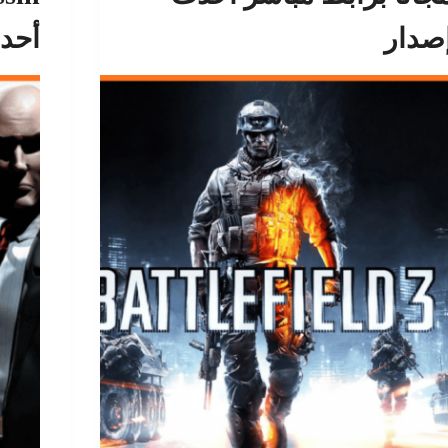
صدار
أحد