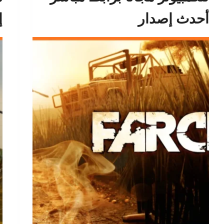
أحدث إصدار
إ