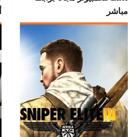
مباشر
أ