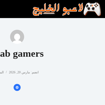
لتجاوز
لى
لمحتوى
rab gamers
انضم: مارس 20, 2026
المق